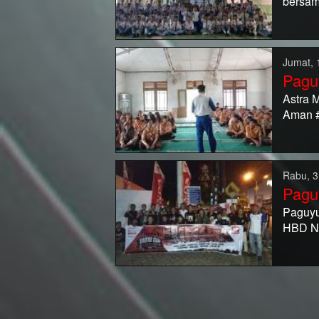
bersam
Jumat, 
Pagu
Astra 
Aman 
Rabu, 3
Pagu
Paguy
HBD Na