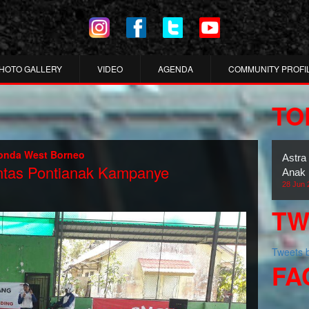
HOTO GALLERY
VIDEO
AGENDA
COMMUNITY PROFI
TO
onda West Borneo
Astra
ntas Pontianak Kampanye
Anak 
28 Jun 
TW
Tweets
FA