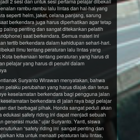
di 2 sesi dan untuk sesi pertama pelajar dibekali
ngenalan rambu-rambu lalu lintas dan hal-hal yang
a seperti helm, jaket, celana panjang, sarung
aat berkendara juga harus diperhatikan agar tetap
paling penting dan sangat ditekankan pelatih
ndphone) saat berkendara. Semua materi ini
n tertib berkendara dalam kehidupan sehari-hari.
bekali ilmu tentang peraturan lalu lintas yang
 Kota berkenaan tentang peraturan yang harus di
an pelajar yang harus di penuhi dalam
nya
Pontianak Suryanto Wirawan menyatakan, bahwa
en pelaku perubahan yang harus diajak dan terus
nye keselamatan berkendara bagi pengguna jalan
eselamatan berkendara di jalan raya bagi pelajar
n dari berbagai pihak. Honda sangat peduli akan
 edukasi safety riding ini dapat menjadi sebuah
n generasi muda.” ujar Suryanto. Yanti, siswa
nuturkan “safety riding ini sangat penting dan
rkan kita untuk menaati peraturan lalu lintas,