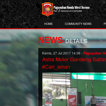
HOME
COMMUNITY NEWS
P
NEWS
DETAILS
Kamis, 27 Jul 2017 14:38 -
Paguyuban H
Astra Motor Gandeng Satla
#Cari_aman