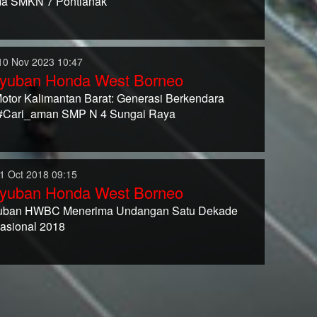
a SMKN 7 Pontianak
10 Nov 2023 10:47
yuban Honda West Borneo
Motor Kalimantan Barat: Generasi Berkendara
#Cari_aman SMP N 4 Sungai Raya
1 Oct 2018 09:15
yuban Honda West Borneo
uban HWBC Menerima Undangan Satu Dekade
sional 2018