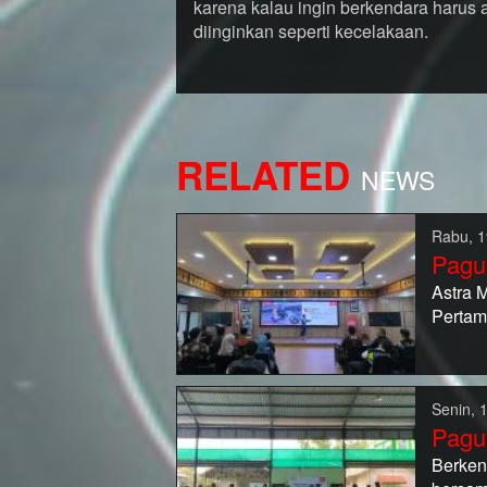
karena kalau ingin berkendara harus am
diinginkan seperti kecelakaan.
RELATED
NEWS
Rabu, 1
Pagu
Astra 
Pertam
Senin, 
Pagu
Berken