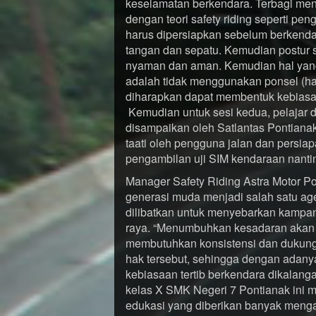
keselamatan berkendara. Terbagi menja
dengan teori safety riding seperti pe
harus dipersiapkan sebelum berkendar
tangan dan sepatu. Kemudian postur s
nyaman dan aman. Kemudian hal yang 
adalah tidak menggunakan ponsel (ha
diharapkan dapat membentuk kebiasaa
Kemudian untuk sesi kedua, pelajar di
disampaikan oleh Satlantas Pontianak
taati oleh pengguna jalan dan persiap
pengambilan uji SIM kendaraan nanti
Manager Safety Riding Astra Motor 
generasi muda menjadi salah satu ag
dilibatkan untuk menyebarkan kampa
raya. “Menumbuhkan kesadaran akan k
membutuhkan konsistensi dan dukunga
hak tersebut, sehingga dengan adanya
kebiasaan tertib berkendara dikalanga
kelas X SMK Negeri 7 Pontianak ini me
edukasi yang diberikan banyak mengaja