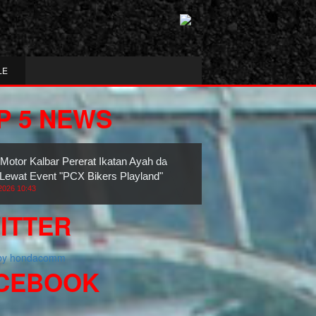
LE
P 5 NEWS
 Motor Kalbar Pererat Ikatan Ayah dan
Lewat Event "PCX Bikers Playland"
2026 10:43
ITTER
 by hondacomm
CEBOOK