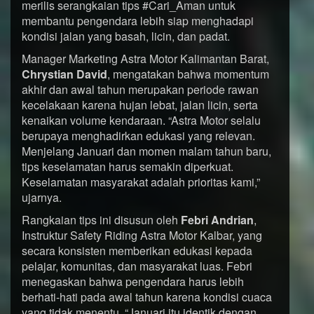
merilis serangkaian tips #Cari_Aman untuk
membantu pengendara lebih siap menghadapi
kondisi jalan yang basah, licin, dan padat.
Manager Marketing Astra Motor Kalimantan Barat,
Chrystian David
, mengatakan bahwa momentum
akhir dan awal tahun merupakan periode rawan
kecelakaan karena hujan lebat, jalan licin, serta
kenaikan volume kendaraan. “Astra Motor selalu
berupaya menghadirkan edukasi yang relevan.
Menjelang Januari dan momen malam tahun baru,
tips keselamatan harus semakin diperkuat.
Keselamatan masyarakat adalah prioritas kami,”
ujarnya.
Rangkaian tips ini disusun oleh
Febri Andrian
,
Instruktur Safety Riding Astra Motor Kalbar, yang
secara konsisten memberikan edukasi kepada
pelajar, komunitas, dan masyarakat luas. Febri
menegaskan bahwa pengendara harus lebih
berhati-hati pada awal tahun karena kondisi cuaca
yang tidak menentu. “Januari itu identik dengan