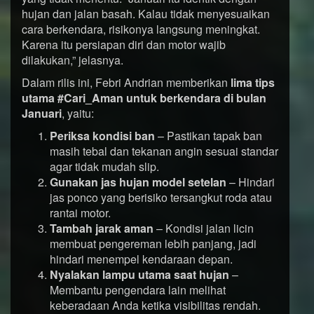
hujan dan jalan basah. Kalau tidak menyesuaikan
cara berkendara, risikonya langsung meningkat.
Karena itu persiapan diri dan motor wajib
dilakukan,” jelasnya.
Dalam rilis ini, Febri Andrian memberikan
lima tips
utama #Cari_Aman untuk berkendara di bulan
Januari
, yaitu:
Periksa kondisi ban
– Pastikan tapak ban
masih tebal dan tekanan angin sesuai standar
agar tidak mudah slip.
Gunakan jas hujan model setelan
– Hindari
jas ponco yang berisiko tersangkut roda atau
rantai motor.
Tambah jarak aman
– Kondisi jalan licin
membuat pengereman lebih panjang, jadi
hindari menempel kendaraan depan.
Nyalakan lampu utama saat hujan
–
Membantu pengendara lain melihat
keberadaan Anda ketika visibilitas rendah.