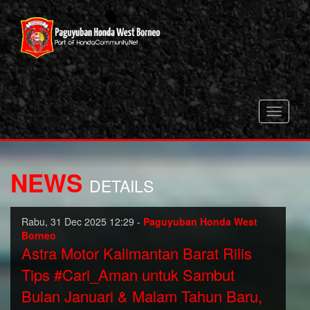
Toggle
navigati
NEWS
DETAILS
Rabu, 31 Dec 2025 12:29 -
Paguyuban Honda West
Borneo
Astra Motor Kalimantan Barat Rilis
Tips #Cari_Aman untuk Sambut
Bulan Januari & Malam Tahun Baru,